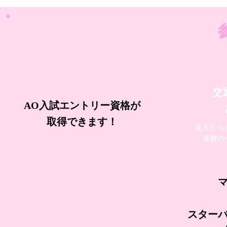
交
AO入試エントリー資格が
取得できます！
遠方から
通費の
スター