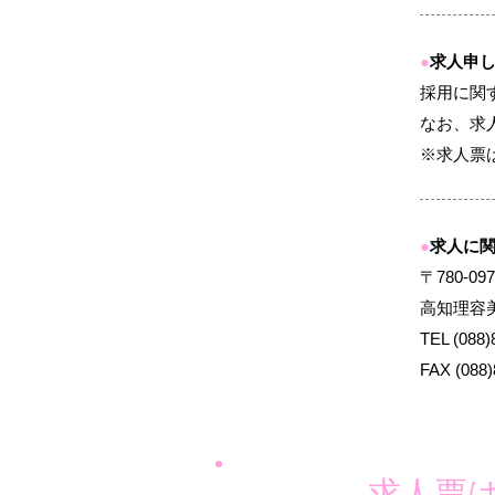
●
求人申
採用に関
なお、求
※求人票
●
求人に
〒780-0
高知理容
TEL (088)
FAX (088)
求人票