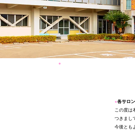
●
各サロ
この度は
つきまし
今後とも