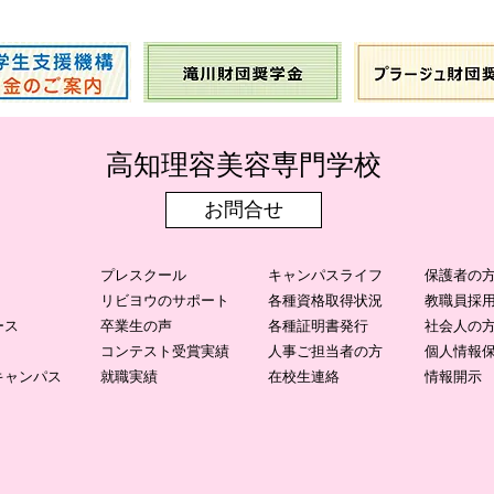
​高知理容美容専門学校
お問合せ
プレスクール
キャンパスライフ
保護者の
リビヨウのサポート
各種資格取得状況
教職員採
ース
卒業生の声
各種証明書発行
社会人の
コンテスト受賞実績
人事ご担当者の方
個人情報
キャンパス
就職実績
在校生連絡
情報開示