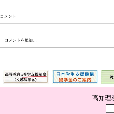
コメント
コメントを追加…
７月２９日(水)実施AO面談に
台風接近に
ついて
らせ
​高知