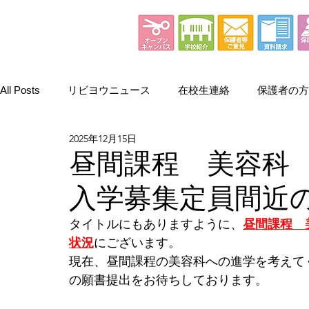
All Posts
リビヨウニュース
在校生連絡
保護者の方
2025年12月15日
昼間課
入学募集定員間近
タイトルにもありますように、
昼間課程　
状況
にございます。
現在、昼間課程の美容科への進学を考えて
の願書提出をお待ちしております。